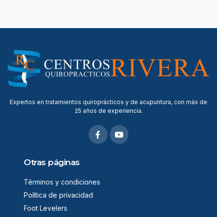
Expertos en tratamientos quiroprácticos y de acupuntura, con más de
25 años de experiencia.
F
Y
a
o
c
u
e
t
b
u
Otras páginas
o
b
o
e
Términos y condiciones
k
-
Política de privacidad
f
Foot Levelers